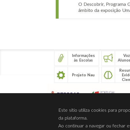
O Descobrir, Programa G
âmbito da exposição Uma
Páginas
Informações
Voz
às Escolas
Aluno
Resu
Projeto Nau
Evid
Cien
Este sítio utiliza cookies para pro
da plataforma.
Ao continuar a navegar ou fechar es
Sobre Nós
Privacidade