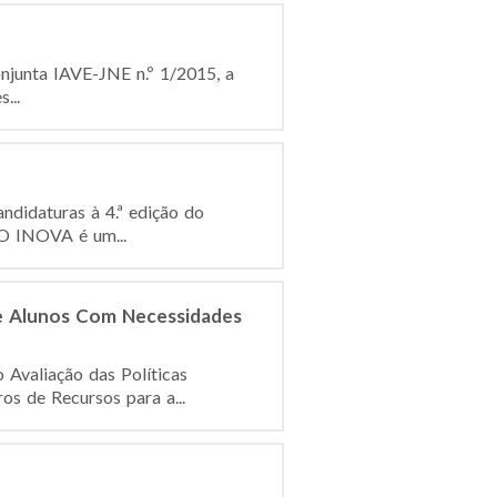
onjunta IAVE-JNE n.º 1/2015, a
...
ndidaturas à 4.ª edição do
. O INOVA é um...
 de Alunos Com Necessidades
 Avaliação das Políticas
s de Recursos para a...