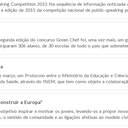
aking Competition 2015 Na sequência de informação noticiada a
a edição de 2015 da competição nacional de public-speaking pr
egunda edição do concurso Green Chef foi, uma vez mais, um g
iciparam 306 alunos, de 30 escolas de todo o país que submetera
da
de março, um Protocolo entre o Ministério da Educação e Ciênci
 da Saúde, através do INEM, que tem como objeto a colaboração
onstruir a Europa"
bjetivo inspirar e motivar os jovens, levando-os a propor novas
o sentido de comunidade e as ligações afetivas ao modelo civili