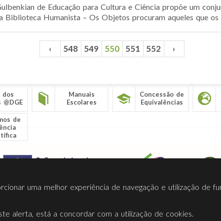
ulbenkian de Educação para Cultura e Ciência propõe um conjun
 Biblioteca Humanista – Os Objetos procuram aqueles que os 
‹
548
549
550
551
552
›
 dos
Manuais
Concessão de
s @DGE
Escolares
Equivalências
mos de
ência
tífica
porcionar uma melhor experiência de navegação e utilização de fu
te alerta, está a concordar com a utilização de cookies.
Termos Utilização
Contactos
Ligações
Facebook
Twitt