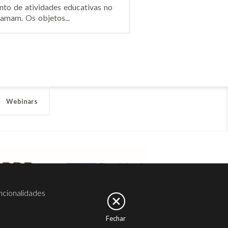
to de atividades educativas no
amam. Os objetos...
Webinars
ncionalidades
Fechar
er
Noesis
Serviços