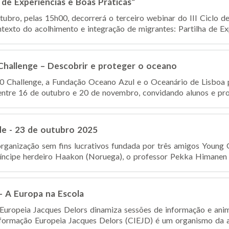
 de Experiências e Boas Práticas”
ubro, pelas 15h00, decorrerá o terceiro webinar do III Ciclo
texto do acolhimento e integração de migrantes: Partilha de Exp
Challenge – Descobrir e proteger o oceano
 Challenge, a Fundação Oceano Azul e o Oceanário de Lisboa
ntre 16 de outubro e 20 de novembro, convidando alunos e prof
de - 23 de outubro 2025
rganização sem fins lucrativos fundada por três amigos Young
ncipe herdeiro Haakon (Noruega), o professor Pekka Himanen (F
– A Europa na Escola
Europeia Jacques Delors dinamiza sessões de informação e ani
formação Europeia Jacques Delors (CIEJD) é um organismo da ad