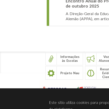
Encontro Anual do Pro
de outubro 2025
A Direção-Geral da Educa
Alemão (APPA), em articu
Páginas
Informações
Voz
às Escolas
Aluno
Resu
Projeto Nau
Evid
Cien
Este sítio utiliza cookies para pro
da plataforma.