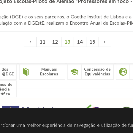
jeto Escolas-Piloto de Alemão “Professores em foco - 
ção (DGE) e os seus parceiros, o Goethe Institut de Lisboa e a
lação com a DGEstE, realizam o Encontro Anual de Escolas-Pil
‹
11
12
13
14
15
›
 dos
Manuais
Concessão de
s @DGE
Escolares
Equivalências
mos de
ência
tífica
porcionar uma melhor experiência de navegação e utilização de fu