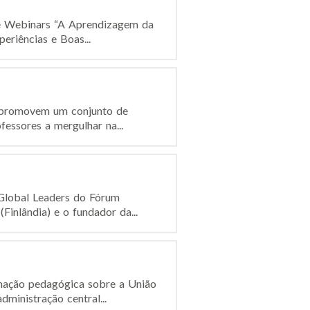
 de Webinars “A Aprendizagem da
eriências e Boas...
 promovem um conjunto de
essores a mergulhar na...
 Global Leaders do Fórum
inlândia) e o fundador da...
mação pedagógica sobre a União
ministração central...