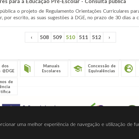
res para a Educação Pré-Escolar - Consulta pública
pública o projeto de Regulamento Orientações Curriculares par
r, por escrito, as suas sugestões à DGE, no prazo de 30 dias a c
‹
508
509
510
511
512
›
 dos
Manuais
Concessão de
s @DGE
Escolares
Equivalências
mos de
ência
tífica
porcionar uma melhor experiência de navegação e utilização de fu