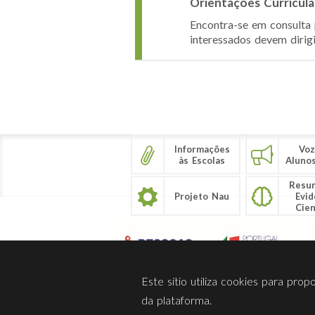
Orientações Curricula
Encontra-se em consulta 
interessados devem dirigi
Páginas
Informações
Voz
às Escolas
Aluno
Resu
Projeto Nau
Evid
Cien
Este sítio utiliza cookies para pro
da plataforma.