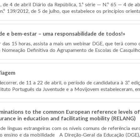
de 4 de abril Diário da República, 1.ª série — N.º 65 — 4 de ab
n.º 139/2012, de 5 de julho, que estabelece os princípios orienta
 e bem-estar – uma responsabilidade de todos!»
tir das 15 horas, assista a mais um webinar DGE, que terá como 
Nomeação Definitiva do Agrupamento de Escolas de Casquilhos 
Viagem
ecorrer, de 11 a 22 de abril, o período de candidatura à 3.ª ed
tituto Português da Juventude e a Movijovem estabeleceram, em
minations to the common European reference levels of 
urance in education and facilitating mobility (RELANG)
e línguas estrangeiras com os níveis comuns de referência europ
o ensino e da mobilidade A Direção-Geral da Educação (DGE), 