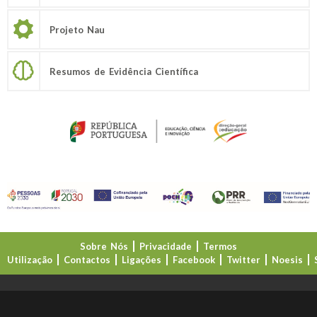
Projeto Nau
Resumos de Evidência Científica
Sobre Nós
Privacidade
Termos
Utilização
Contactos
Ligações
Facebook
Twitter
Noesis
Direção-Geral da Educação (DGE)