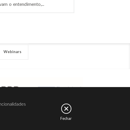
vam o entendimento,...
Webinars
ncionalidades
Fechar
er
Noesis
Serviços