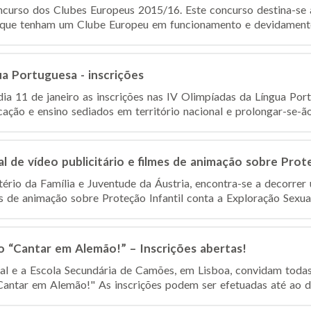
ncurso dos Clubes Europeus 2015/16. Este concurso destina-se 
o que tenham um Clube Europeu em funcionamento e devidamente 
ua Portuguesa - inscrições
dia 11 de janeiro as inscrições nas IV Olimpíadas da Língua Por
ção e ensino sediados em território nacional e prolongar-se-ão 
l de vídeo publicitário e filmes de animação sobre Prote
tério da Família e Juventude da Áustria, encontra-se a decorrer
es de animação sobre Proteção Infantil conta a Exploração Sexual 
o “Cantar em Alemão!” – Inscrições abertas!
al e a Escola Secundária de Camões, em Lisboa, convidam todas
Cantar em Alemão!" As inscrições podem ser efetuadas até ao dia