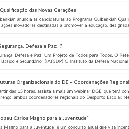
Qualificação das Novas Gerações
benkian anuncia as candidaturas ao Programa Gulbenkian Quali
e ações inovadoras destinadas a promover a educação, designad
egurança, Defesa e Paz:..."
urança, Defesa e Paz: Um Projeto de Todos para Todos. O Refer
s Básico e Secundário” (IAFSDP) O Instituto da Defesa Nacional 
turas Organizacionais do DE – Coordenações Regionai
partir das 15 horas, assista a mais um webinar DGE, que terá c
ourenço, ambos coordenadores regionais do Desporto Escolar. Nes
opeu Carlos Magno para a Juventude”
s Magno para a Juventude” é um concurso anual que visa incent