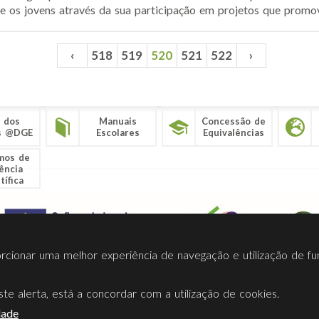
re os jovens através da sua participação em projetos que promo
‹
518
519
520
521
522
›
 dos
Manuais
Concessão de
s @DGE
Escolares
Equivalências
mos de
ência
tífica
porcionar uma melhor experiência de navegação e utilização de fu
te alerta, está a concordar com a utilização de cookies.
Termos Utilização
Contactos
Ligações
Facebook
Twitt
dade