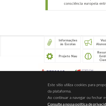
consciência europeia ent
Páginas
Informações
Voz
às Escolas
Aluno
Resu
Projeto Nau
Evid
Cien
Este sítio utiliza cookies para pro
da plataforma.
Ao continuar a navegar ou fechar es
Sobre Nós
Privacidade
Consulte a nossa política de privaci