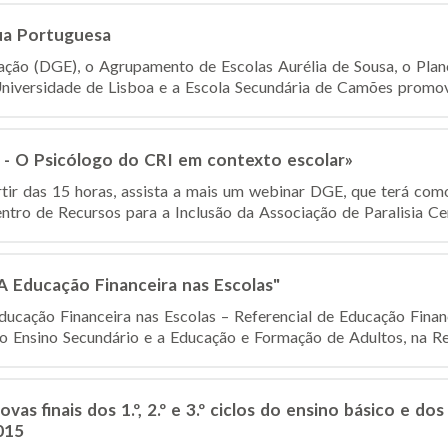
gua Portuguesa
ção (DGE), o Agrupamento de Escolas Aurélia de Sousa, o Plano
niversidade de Lisboa e a Escola Secundária de Camões promove
 O Psicólogo do CRI em contexto escolar»
artir das 15 horas, assista a mais um webinar DGE, que terá co
ntro de Recursos para a Inclusão da Associação de Paralisia Cer
A Educação Financeira nas Escolas"
ucação Financeira nas Escolas – Referencial de Educação Finan
 o Ensino Secundário e a Educação e Formação de Adultos, na Reg
vas finais dos 1.º, 2.º e 3.º ciclos do ensino básico e do
015