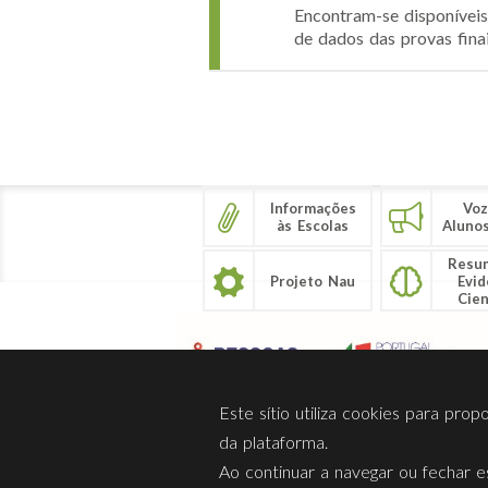
Encontram-se disponíveis,
de dados das provas finai
Páginas
Informações
Voz
às Escolas
Aluno
Resu
Projeto Nau
Evid
Cien
Este sítio utiliza cookies para pro
da plataforma.
Ao continuar a navegar ou fechar es
Sobre Nós
Privacidade