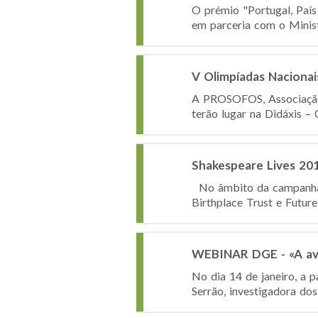
O prémio "Portugal, País
em parceria com o Minist
V Olimpíadas Nacionais
A PROSOFOS, Associação 
terão lugar na Didáxis – 
Shakespeare Lives 20
No âmbito da campanha S
Birthplace Trust e Futur
WEBINAR DGE - «A ava
No dia 14 de janeiro, a 
Serrão, investigadora do