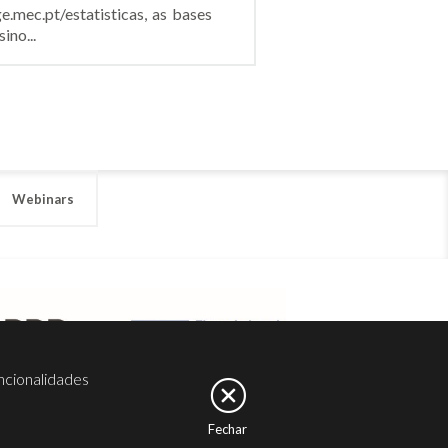
e.mec.pt/estatisticas, as bases
ino...
Webinars
ncionalidades
Fechar
er
Noesis
Serviços