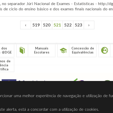
 no separador Júri Nacional de Exames - Estatísticas - http://dg
s de ciclo do ensino básico e dos exames finais nacionais do ens
‹
519
520
521
522
523
›
 dos
Manuais
Concessão de
s @DGE
Escolares
Equivalências
mos de
ência
tífica
porcionar uma melhor experiência de navegação e utilização de fu
te alerta, está a concordar com a utilização de cookies.
Termos Utilização
Contactos
Ligações
Facebook
Twitt