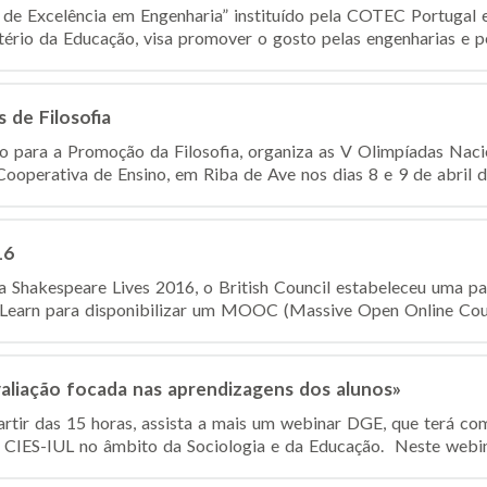
 de Excelência em Engenharia” instituído pela COTEC Portugal 
ério da Educação, visa promover o gosto pelas engenharias e pel
 de Filosofia
para a Promoção da Filosofia, organiza as V Olimpíadas Nacio
Cooperativa de Ensino, em Riba de Ave nos dias 8 e 9 de abril d
16
hakespeare Lives 2016, o British Council estabeleceu uma pa
eLearn para disponibilizar um MOOC (Massive Open Online Cours
liação focada nas aprendizagens dos alunos»
partir das 15 horas, assista a mais um webinar DGE, que terá c
s CIES-IUL no âmbito da Sociologia e da Educação. Neste webinar