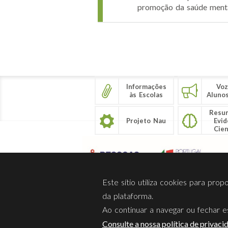
promoção da saúde mental
Páginas
Informações
Voz
às Escolas
Aluno
Resu
Projeto Nau
Evid
Cien
Este sítio utiliza cookies para pro
da plataforma.
Ao continuar a navegar ou fechar es
Sobre Nós
Privacidade
Consulte a nossa política de privaci