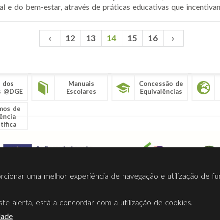
 e do bem-estar, através de práticas educativas que incentivam 
‹
12
13
14
15
16
›
 dos
Manuais
Concessão de
s @DGE
Escolares
Equivalências
mos de
ência
tífica
porcionar uma melhor experiência de navegação e utilização de fu
te alerta, está a concordar com a utilização de cookies.
Termos Utilização
Contactos
Ligações
Facebook
Twitt
dade