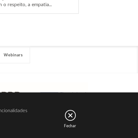
o respeito, a empatia...
Webinars
ncionalidades
Fechar
er
Noesis
Serviços