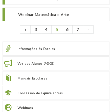
Webinar Matemática e Arte
‹
3
4
5
6
7
›
Páginas
Informações às Escolas
Voz dos Alunos @DGE
Manuais Escolares
Concessão de Equivalências
Webinars