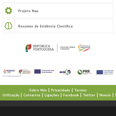
Projeto Nau
Resumos de Evidência Científica
Sobre Nós
Privacidade
Termos
Utilização
Contactos
Ligações
Facebook
Twitter
Noesis
Direção-Geral da Educação (DGE)