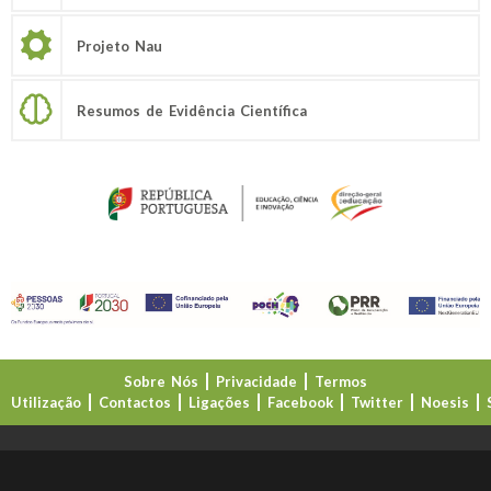
Projeto Nau
Resumos de Evidência Científica
Sobre Nós
Privacidade
Termos
Utilização
Contactos
Ligações
Facebook
Twitter
Noesis
Direção-Geral da Educação (DGE)