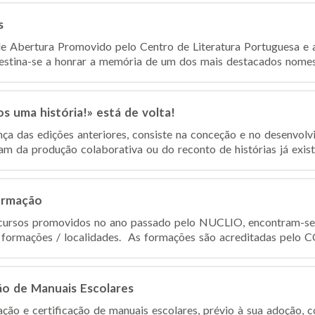
s
 de Abertura Promovido pelo Centro de Literatura Portuguesa e 
estina-se a honrar a memória de um dos mais destacados nomes
 uma história!» está de volta!
ança das edições anteriores, consiste na conceção e no desenvolv
m da produção colaborativa ou do reconto de histórias já existe
ormação
cursos promovidos no ano passado pelo NUCLIO, encontram-se 
s formações / localidades. As formações são acreditadas pelo 
ção de Manuais Escolares
ão e certificação de manuais escolares, prévio à sua adoção, co