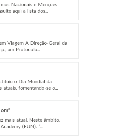
émios Nacionais e Menções
te aqui a lista dos...
a em Viagem A Direção-Geral da
., um Protocolo...
tituiu o Dia Mundial da
 atuais, fomentando-se o...
oom”
z mais atual. Neste âmbito,
Academy (EUN): “...