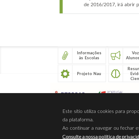
de 2016/2017, irá abrir pa
Páginas
Informações
Voz
às Escolas
Aluno
Resu
Projeto Nau
Evid
Cien
Este sítio utiliza cookies para pro
da plataforma.
Ao continuar a navegar ou fechar es
Sobre Nós
Privacidade
Consulte a nossa política de privaci