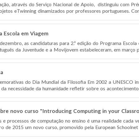
ação, através do Serviço Nacional de Apoio, distinguiu com Pr
jetos eTwinning dinamizados por professores portugueses. Consul
ma Escola em Viagem
 dezembro, as candidaturas para 2.ª edição do Programa Escol
rtuguês da Juventude e a Movijovem estabeleceram, em março p.p
ia
morativas do Dia Mundial da Filosofia Em 2002 a UNESCO ins
o da necessidade da humanidade refletir sobre os acontecimentos
bre novo curso "Introducing Computing in your Classr
s e processos de computação no ensino é uma realidade cada ve
bro de 2015 um novo curso, promovido pela European Schoolnet 