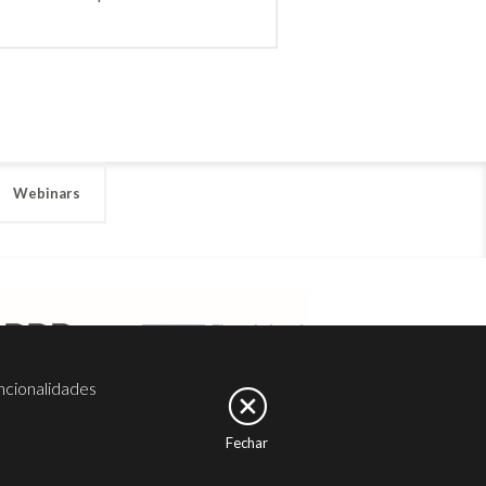
Webinars
ncionalidades
Fechar
er
Noesis
Serviços