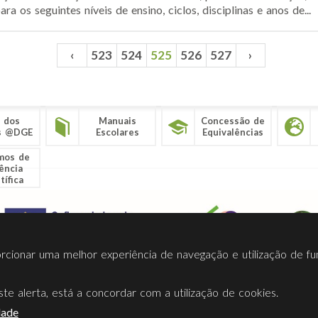
ra os seguintes níveis de ensino, ciclos, disciplinas e anos de...
‹
523
524
525
526
527
›
 dos
Manuais
Concessão de
s @DGE
Escolares
Equivalências
mos de
ência
tífica
porcionar uma melhor experiência de navegação e utilização de fu
te alerta, está a concordar com a utilização de cookies.
Termos Utilização
Contactos
Ligações
Facebook
Twitt
dade