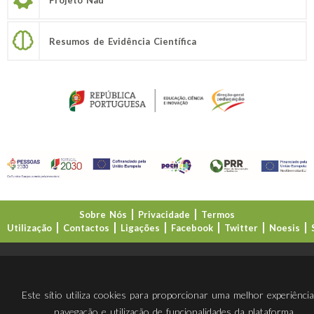
Resumos de Evidência Científica
Sobre Nós
Privacidade
Termos
Utilização
Contactos
Ligações
Facebook
Twitter
Noesis
Direção-Geral da Educação (DGE)
Este sítio utiliza cookies para proporcionar uma melhor experiênci
navegação e utilização de funcionalidades da plataforma.