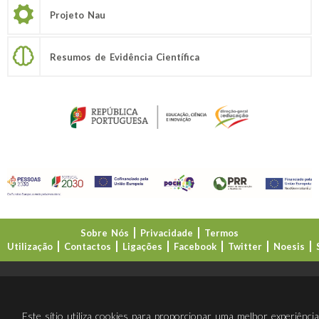
Projeto Nau
Resumos de Evidência Científica
Sobre Nós
Privacidade
Termos
Utilização
Contactos
Ligações
Facebook
Twitter
Noesis
Direção-Geral da Educação (DGE)
Este sítio utiliza cookies para proporcionar uma melhor experiênci