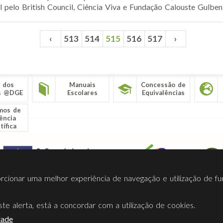
 pelo British Council, Ciência Viva e Fundação Calouste Gulbenk
‹
513
514
515
516
517
›
 dos
Manuais
Concessão de
s @DGE
Escolares
Equivalências
mos de
ência
tífica
porcionar uma melhor experiência de navegação e utilização de fu
te alerta, está a concordar com a utilização de cookies.
Termos Utilização
Contactos
Ligações
Facebook
Twitt
dade