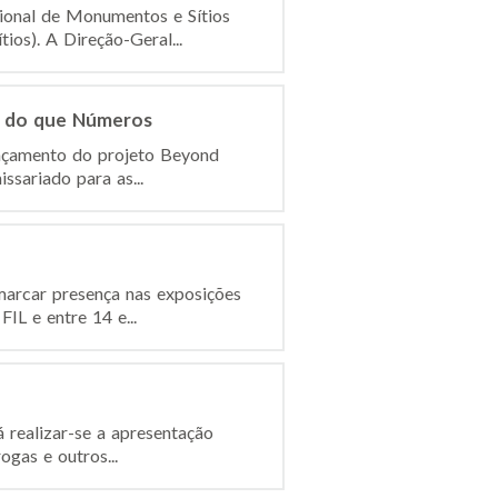
ional de Monumentos e Sítios
os). A Direção-Geral...
s do que Números
ançamento do projeto Beyond
sariado para as...
marcar presença nas exposições
IL e entre 14 e...
 realizar-se a apresentação
gas e outros...