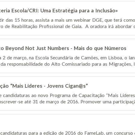
ria Escola/CRI: Uma Estratégia para a Inclusão»
tir das 15 horas, assista a mais um webinar DGE, que terá com
o de Reabilitação Profissional de Gaia. A oradora irá abordar o
to Beyond Not Just Numbers - Mais do que Números
a 2 de março, na Escola Secundária de Camões, em Lisboa, o l
 responsabilidade do Alto Comissariado para as Migrações, I.P.,
ção “Mais Líderes - Jovens Cigan@s”
e candidaturas ao novo Programa de Capacitação “Mais Líderes
nscrever-se até 31 de março de 2016. Promover uma participação
 candidaturas para a edição de 2016 do FameLab, um concurso 