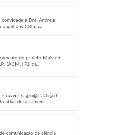
o convidada a Dra. Andreia
 papel dos CRI no...
ançamento do projeto Mais do
 (ACM, I.P.), da...
 – Jovens Cigan@s". Os(as)
 ativa dos/as jovens...
de comunicação de ciência