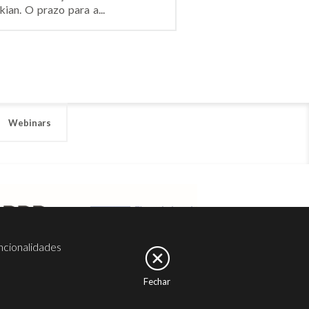
ian. O prazo para a...
Webinars
ncionalidades
Fechar
er
Noesis
Serviços