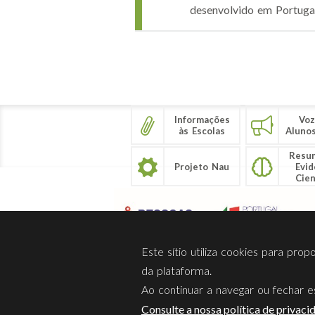
desenvolvido em Portugal
Páginas
Informações
Voz
às Escolas
Aluno
Resu
Projeto Nau
Evid
Cien
Este sítio utiliza cookies para pro
da plataforma.
Ao continuar a navegar ou fechar es
Sobre Nós
Privacidade
Consulte a nossa política de privaci