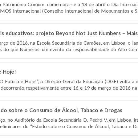
 Património Comum, comemora-se a 18 de abril o Dia Internac
OMOS Internacional (Conselho Internacional de Monumentos e Síti
ais educativos: projeto Beyond Not Just Numbers – Mai
arço de 2016, na Escola Secundária de Camões, em Lisboa, o l
 do que Números, um evento da responsabilidade do Alto Comis
é Hoje!
 Futuro é Hoje!”, a Direção-Geral da Educação (DGE) volta a 
e decorrerão respetivamente entre 16 e 19 de março de 2016 na F
do sobre o Consumo de Álcool, Tabaco e Drogas
o, no Auditório da Escola Secundária D. Pedro V, em Lisboa, irá
reliminares do “Estudo sobre o Consumo de Álcool, Tabaco e Dro