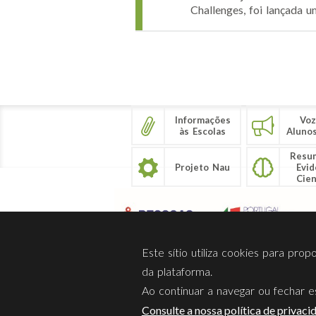
Challenges, foi lançada u
Páginas
Informações
Voz
às Escolas
Aluno
Resu
Projeto Nau
Evid
Cien
Este sítio utiliza cookies para pro
da plataforma.
Ao continuar a navegar ou fechar es
Sobre Nós
Privacidade
Consulte a nossa política de privaci