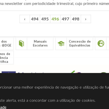
ma newsletter com periodicidade trimestral, cujo primeiro númer
‹
494
495
496
497
498
›
 dos
Manuais
Concessão de
s @DGE
Escolares
Equivalências
mos de
ência
tífica
porcionar uma melhor experiência de navegação e utilização de fu
te alerta, está a concordar com a utilização de cookies.
Termos Utilização
Contactos
Ligações
Facebook
Twitt
dade