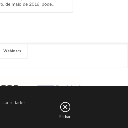
o, de maio de 2016, pode...
Webinars
ncionalidades
Fechar
er
Noesis
Serviços