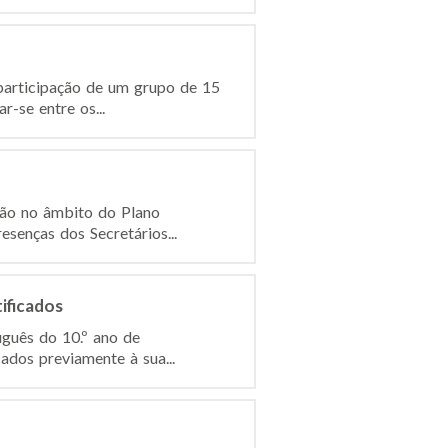
participação de um grupo de 15
r-se entre os...
são no âmbito do Plano
senças dos Secretários...
ificados
uguês do 10.º ano de
cados previamente à sua...