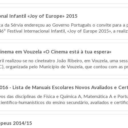
onal Infantil «Joy of Europe» 2015
a da Sérvia endereçou ao Governo Português o convite para a 
º Festival Internacional Infantil, «Joy of Europe 2015», a realiza
Cinema em Vouzela «O Cinema está à tua espera»
il realizou-se no cineteatro João Ribeiro, em Vouzela, uma ses
, organizada pelo Município de Vouzela, que contou com as pre
16 - Lista de Manuais Escolares Novos Avaliados e Cert
os das disciplinas de Física e Química A, Matemática A e Port
ientífico-humanísticos do ensino secundário, avaliados e certifi
opeus 2014/15