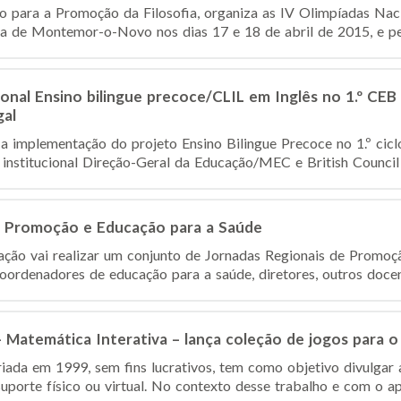
ara a Promoção da Filosofia, organiza as IV Olimpíadas Nacio
ia de Montemor-o-Novo nos dias 17 e 18 de abril de 2015, e pe
onal Ensino bilingue precoce/CLIL em Inglês no 1.º CEB
gal
a implementação do projeto Ensino Bilingue Precoce no 1.º ciclo
 institucional Direção-Geral da Educação/MEC e British Council 
e Promoção e Educação para a Saúde
ção vai realizar um conjunto de Jornadas Regionais de Promoç
ordenadores de educação para a saúde, diretores, outros docente
Matemática Interativa – lança coleção de jogos para o 1
riada em 1999, sem fins lucrativos, tem como objetivo divulgar
uporte físico ou virtual. No contexto desse trabalho e com o ap