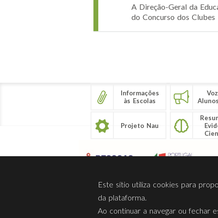
A Direção-Geral da Educa
do Concurso dos Clubes E
Páginas
Informações
Voz
às Escolas
Aluno
Resu
Projeto Nau
Evid
Cien
Este sítio utiliza cookies para pro
da plataforma.
Ao continuar a navegar ou fechar es
Sobre Nós
Privacidade