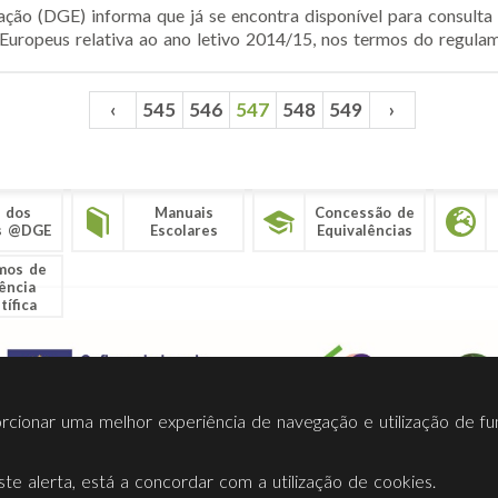
ção (DGE) informa que já se encontra disponível para consulta a
uropeus relativa ao ano letivo 2014/15, nos termos do regulame
‹
545
546
547
548
549
›
 dos
Manuais
Concessão de
s @DGE
Escolares
Equivalências
mos de
ência
tífica
porcionar uma melhor experiência de navegação e utilização de fu
te alerta, está a concordar com a utilização de cookies.
Termos Utilização
Contactos
Ligações
Facebook
Twitt