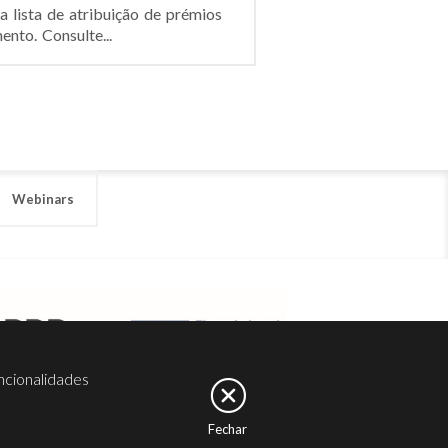
 lista de atribuição de prémios
nto. Consulte...
Webinars
ncionalidades
Fechar
er
Noesis
Serviços