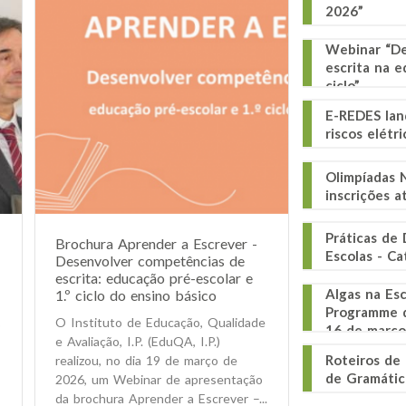
2026”
Webinar “De
escrita na e
ciclo”
E-REDES lan
riscos elétr
Olimpíadas N
inscrições 
Práticas de
Brochura Aprender a Escrever -
Escolas - Ca
Desenvolver competências de
escrita: educação pré-escolar e
Algas na Esc
1.º ciclo do ensino básico
Programme d
O Instituto de Educação, Qualidade
o
16 de março
e Avaliação, I.P. (EduQA, I.P.)
Roteiros de
realizou, no dia 19 de março de
de Gramátic
2026, um Webinar de apresentação
da brochura Aprender a Escrever –...