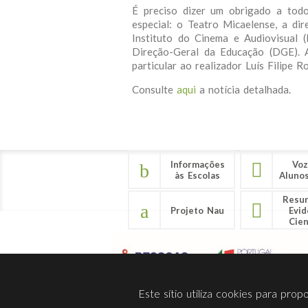
É preciso dizer um obrigado a todo
especial: o Teatro Micaelense, a di
Instituto do Cinema e Audiovisual
Direção-Geral da Educação (DGE).
particular ao realizador Luís Filipe R
Consulte
aqui
a notícia detalhada.
Informações
Voz
às Escolas
Aluno
Resu
Projeto Nau
Evid
Cien
Este sítio utiliza cookies para pro