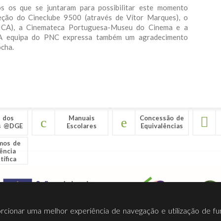
s os que se juntaram para possibilitar este momento
reção do Cineclube 9500 (através de Vítor Marques), o
 (ICA), a Cinemateca Portuguesa-Museu do Cinema e a
 A equipa do PNC expressa também um agradecimento
ocha.
 dos
Manuais
Concessão de
s @DGE
Escolares
Equivalências
mos de
ência
tífica
porcionar uma melhor experiência de navegação e utilização de fu