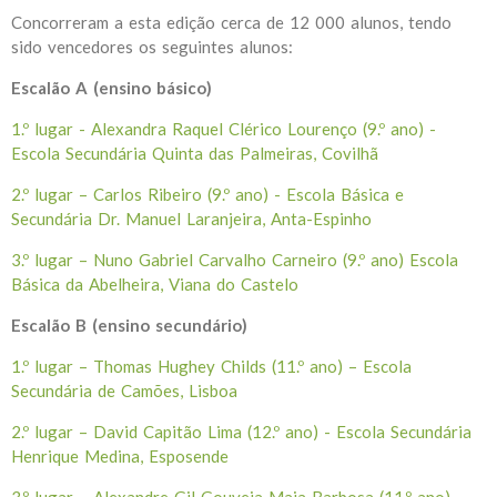
Concorreram a esta edição cerca de 12 000 alunos, tendo
sido vencedores os seguintes alunos:
Escalão A (ensino básico)
1.º lugar - Alexandra Raquel Clérico Lourenço (9.º ano) -
Escola Secundária Quinta das Palmeiras, Covilhã
2.º lugar – Carlos Ribeiro (9.º ano) - Escola Básica e
Secundária Dr. Manuel Laranjeira, Anta-Espinho
3.º lugar – Nuno Gabriel Carvalho Carneiro (9.º ano) Escola
Básica da Abelheira, Viana do Castelo
Escalão B (ensino secundário)
1.º lugar – Thomas Hughey Childs (11.º ano) – Escola
Secundária de Camões, Lisboa
2.º lugar – David Capitão Lima (12.º ano) - Escola Secundária
Henrique Medina, Esposende
3.º lugar – Alexandre Gil Gouveia Maia Barbosa (11.º ano) -