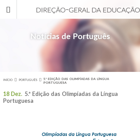
Passar para o conteúdo principal
Notícias de Português
5.ª EDIÇÃO DAS OLIMPÍADAS DA LÍNGUA
INÍCIO
PORTUGUÊS
Está aqui
PORTUGUESA
18 Dez.
5.ª Edição das Olimpíadas da Língua
Portuguesa