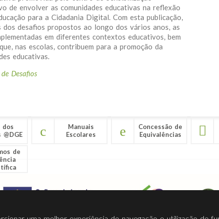
vo de envolver as comunidades educativas na reflexão
ucação para a Cidadania Digital. Com esta publicação,
 dos desafios propostos ao longo dos vários anos, as
implementadas em diferentes contextos educativos, bem
que, nas escolas, contribuem para a promoção da
des educativas.
 de Desafios
 dos
Manuais
Concessão de
s @DGE
Escolares
Equivalências
mos de
ência
tífica
porcionar uma melhor experiência de navegação e utilização de fu