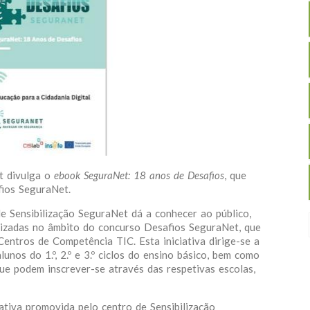
t divulga o
ebook SeguraNet: 18 anos de Desafios
, que
ios SeguraNet.
e Sensibilização SeguraNet dá a conhecer ao público,
alizadas no âmbito do concurso Desafios SeguraNet, que
ntros de Competência TIC. Esta iniciativa dirige-se a
unos do 1.º, 2.º e 3.º ciclos do ensino básico, bem como
ue podem inscrever-se através das respetivas escolas,
tiva promovida pelo centro de Sensibilização