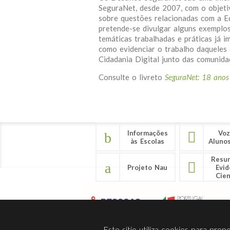
SeguraNet, desde 2007, com o objeti
sobre questões relacionadas com a Ed
pretende-se divulgar alguns exemplos
temáticas trabalhadas e práticas já 
como evidenciar o trabalho daqueles 
Cidadania Digital junto das comunida
Consulte o livreto
SeguraNet: 18 anos
Informações
Voz
às Escolas
Aluno
Resu
Projeto Nau
Evid
Cien
Este sítio utiliza cookies para pro