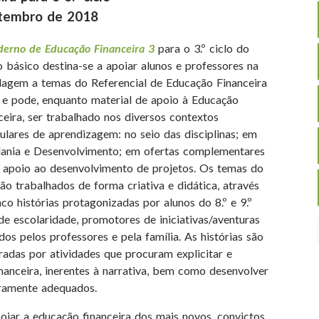
etembro de 2018
derno de Educação Financeira 3
para o 3.º ciclo do
o básico destina-se a apoiar alunos e professores na
agem a temas do Referencial de Educação Financeira
 e pode, enquanto material de apoio à Educação
ceira, ser trabalhado nos diversos contextos
culares de aprendizagem: no seio das disciplinas; em
ania e Desenvolvimento; em ofertas complementares
 apoio ao desenvolvimento de projetos. Os temas do
ão trabalhados de forma criativa e didática, através
nco histórias protagonizadas por alunos do 8.º e 9.º
de escolaridade, promotores de iniciativas/aventuras
dos pelos professores e pela família. As histórias são
radas por atividades que procuram explicitar e
nanceira, inerentes à narrativa, bem como desenvolver
iramente adequados.
iar a educação financeira dos mais novos, convictos