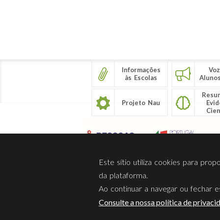
Informações
Voz
às Escolas
Aluno
Resu
Projeto Nau
Evid
Cien
Este sítio utiliza cookies para pro
da plataforma.
Ao continuar a navegar ou fechar es
Sobre Nós
Privacidade
Consulte a nossa política de privaci