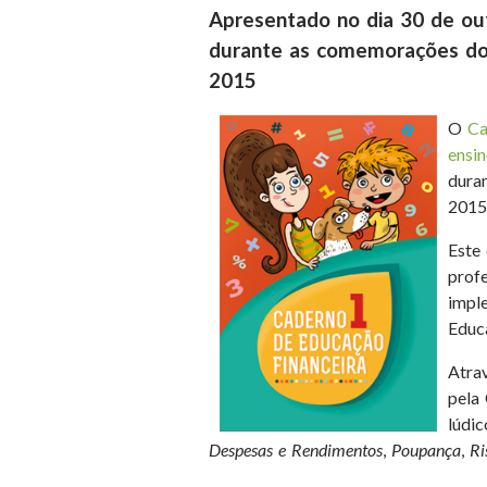
Apresentado no dia 30 de ou
durante as comemorações do 
2
O
Ca
ensi
dura
2015
Este
profe
impl
Educa
Atra
pela
lúdi
Despesas e Rendimentos
,
Poupança
,
Ri