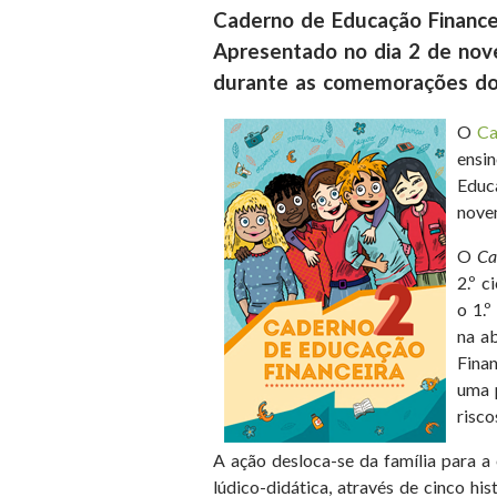
Caderno de Educação Financeir
Apresentado no dia 2 de no
durante as comemorações do 
O
Ca
ensin
Educa
nove
O
Cad
2.º c
o 1.º
na a
Fina
uma 
risc
A ação desloca-se da família para a
lúdico-didática, através de cinco his