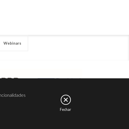
Webinars
ncionalidades
Fechar
er
Noesis
Serviços