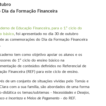
tubro
Dia da Formação Financeira
015
derno de Educação Financeira, para o 1.º ciclo do
no básico
, foi apresentado no dia 30 de outubro
nte as comemorações do Dia da Formação Financeira
.
 caderno tem como objetivo apoiar os alunos e os
ssores do 1º ciclo do ensino básico na
ementação de conteúdos definidos no Referencial de
ção Financeira (REF) para este ciclo de ensino.
vés de um conjunto de situações vividas pelo Tomás e
 Clara com a sua família, são abordados de uma forma
co-didática os temas/subtemas -
Necessidades e Desejos
,
sco e Incerteza
e
Meios de Pagamento
- do REF.