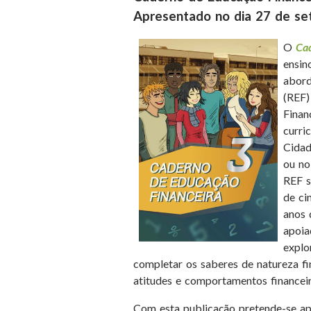
Apresentado no dia 27 de s
O
Ca
ensin
abord
(REF)
Finan
curri
Cidad
ou no
REF s
de ci
anos 
apoia
explo
completar os saberes de natureza fi
atitudes e comportamentos finance
Com esta publicação pretende-se apo