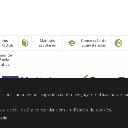
 dos
Manuais
Concessão de
s @DGE
Escolares
Equivalências
mos de
ência
tífica
porcionar uma melhor experiência de navegação e utilização de fu
te alerta, está a concordar com a utilização de cookies.
Termos Utilização
Contactos
Ligações
Facebook
Twitt
dade
Direção-Geral da Educação (DGE)