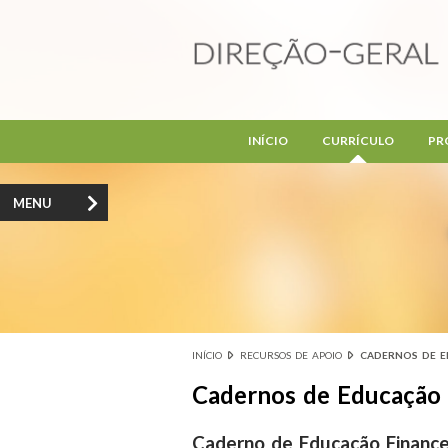
Passar para o conteúdo principal
INÍCIO
CURRÍCULO
PR
MENU
INÍCIO
RECURSOS DE APOIO
CADERNOS DE E
Está aqui
Cadernos de Educação 
Caderno de Educação Financeir