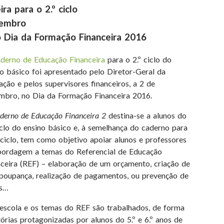
a para o 2.º ciclo
vembro
Dia da Formação Financeira 2016
derno de Educação Financeira
para o 2.º ciclo do
o básico foi apresentado pelo Diretor-Geral da
ção e pelos supervisores financeiros, a 2 de
mbro, no Dia da Formação Financeira 2016.
erno de Educação Financeira 2
destina-se a alunos do
iclo do ensino básico e, à semelhança do caderno para
 ciclo, tem como objetivo apoiar alunos e professores
bordagem a temas do Referencial de Educação
nceira (REF) – elaboração de um orçamento, criação de
poupança, realização de pagamentos, ou prevenção de
os…
 escola e os temas do REF são trabalhados, de forma
tórias protagonizadas por alunos do 5.º e 6.º anos de