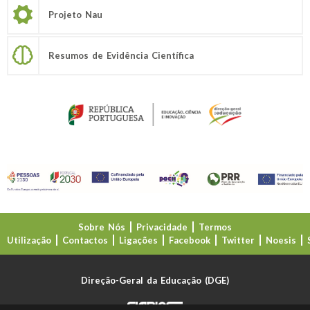
Projeto Nau
Resumos de Evidência Científica
Sobre Nós
Privacidade
Termos
Utilização
Contactos
Ligações
Facebook
Twitter
Noesis
Direção-Geral da Educação (DGE)