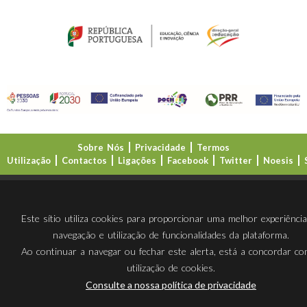
Sobre Nós
Privacidade
Termos
Utilização
Contactos
Ligações
Facebook
Twitter
Noesis
Direção-Geral da Educação (DGE)
Este sítio utiliza cookies para proporcionar uma melhor experiênci
navegação e utilização de funcionalidades da plataforma.
Ao continuar a navegar ou fechar este alerta, está a concordar c
utilização de cookies.
Consulte a nossa política de privacidade