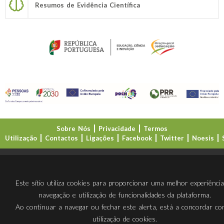
Resumos de Evidência Científica
Sobre Nós
Privacidade
Termos
Utilização
Contactos
Ligações
Facebook
Twitter
Noesis
Direção-Geral da Educação (DGE)
Este sítio utiliza cookies para proporcionar uma melhor experiênci
navegação e utilização de funcionalidades da plataforma.
Ao continuar a navegar ou fechar este alerta, está a concordar c
utilização de cookies.