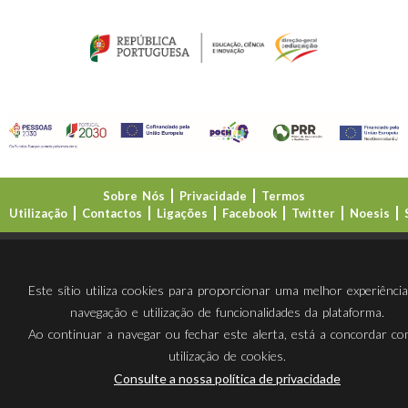
Sobre Nós
Privacidade
Termos
Utilização
Contactos
Ligações
Facebook
Twitter
Noesis
Direção-Geral da Educação (DGE)
Este sítio utiliza cookies para proporcionar uma melhor experiênci
navegação e utilização de funcionalidades da plataforma.
Ao continuar a navegar ou fechar este alerta, está a concordar c
utilização de cookies.
Consulte a nossa política de privacidade