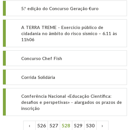
5.ª edição do Concurso Geração €uro
A TERRA TREME - Exercício público de
cidadania no âmbito do risco sísmico – 6.11 às
11h06
Concurso Chef Fish
Corrida Solidária
Conferência Nacional «Educação Científica:
desafios e perspetivas» - alargados os prazos de
inscrição
‹
526
527
528
529
530
›
Páginas