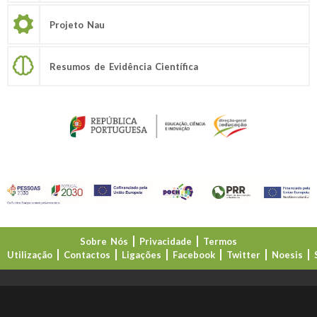
Projeto Nau
Resumos de Evidência Científica
Sobre Nós
Privacidade
Termos
Utilização
Contactos
Ligações
Facebook
Twitter
Noesis
Direção-Geral da Educação (DGE)