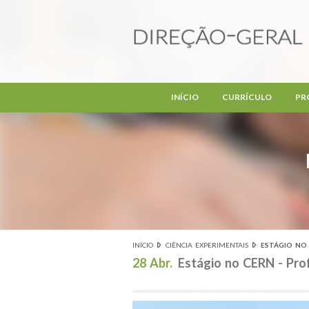
Passar para o conteúdo principal
INÍCIO
CURRÍCULO
PR
INÍCIO
CIÊNCIA EXPERIMENTAIS
ESTÁGIO NO 
Está aqui
28 Abr.
Estágio no CERN - Pro