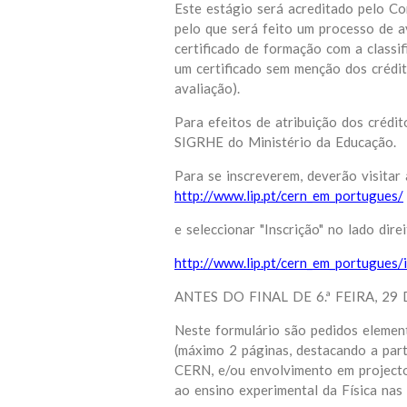
Este estágio será acreditado pelo C
pelo que será feito um processo de a
certificado de formação com a classif
um certificado sem menção dos crédi
avaliação).
Para efeitos de atribuição dos crédi
SIGRHE do Ministério da Educação.
Para se inscreverem, deverão visitar
http://www.lip.pt/cern_em_portugues/
e seleccionar "Inscrição" no lado dire
http://www.lip.pt/cern_em_portugues/
ANTES DO FINAL DE 6.ª FEIRA, 29 
Neste formulário são pedidos elemento
(máximo 2 páginas, destacando a part
CERN, e/ou envolvimento em projecto
ao ensino experimental da Física nas 