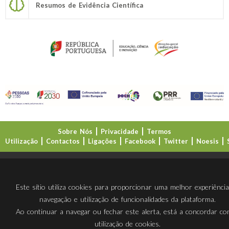
Resumos de Evidência Científica
Sobre Nós
Privacidade
Termos
Utilização
Contactos
Ligações
Facebook
Twitter
Noesis
Direção-Geral da Educação (DGE)
Este sítio utiliza cookies para proporcionar uma melhor experiênci
navegação e utilização de funcionalidades da plataforma.
Ao continuar a navegar ou fechar este alerta, está a concordar c
utilização de cookies.