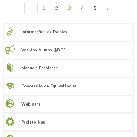
‹
1
2
3
4
5
›
Páginas
Informações às Escolas
Voz dos Alunos @DGE
Manuais Escolares
Concessão de Equivalências
Webinars
Projeto Nau