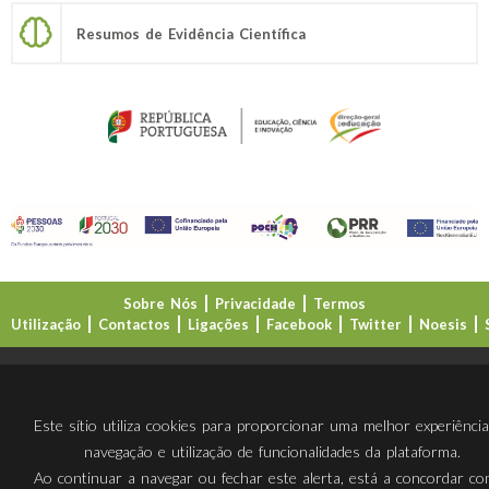
Resumos de Evidência Científica
Sobre Nós
Privacidade
Termos
Utilização
Contactos
Ligações
Facebook
Twitter
Noesis
Direção-Geral da Educação (DGE)
Este sítio utiliza cookies para proporcionar uma melhor experiênci
navegação e utilização de funcionalidades da plataforma.
Ao continuar a navegar ou fechar este alerta, está a concordar c