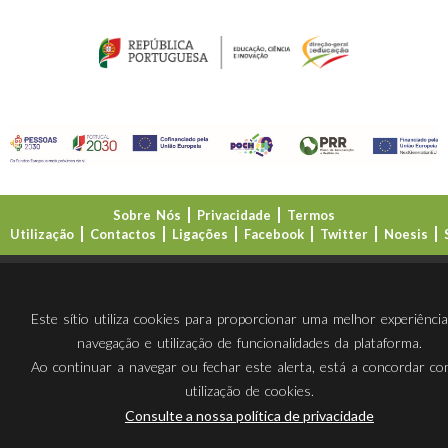
Sobre Nós
Privacidade
Termos
Utilização
Contactos
Ligações
Facebook
Twitter
Noesis
Direção-Geral da Educação (DGE)
Este sítio utiliza cookies para proporcionar uma melhor experiênci
navegação e utilização de funcionalidades da plataforma.
Ao continuar a navegar ou fechar este alerta, está a concordar c
utilização de cookies.
Consulte a nossa política de privacidade