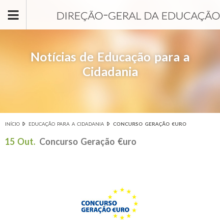
Passar para o conteúdo principal
Notícias de Educação para a
Cidadania
INÍCIO
EDUCAÇÃO PARA A CIDADANIA
CONCURSO GERAÇÃO €URO
Está aqui
15 Out.
Concurso Geração €uro