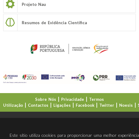
Projeto Nau
Resumos de Evidência Científica
Sobre Nós
Privacidade
Termos
Utilização
Contactos
Ligações
Facebook
Twitter
Noesis
Direção-Geral da Educação (DGE)
Este sítio utiliza cookies para proporcionar uma melhor experiênci