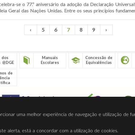
lebra-se o 77.º aniversário da adoção da Declaração Universa
a Geral das Nações Unidas. Entre os seus princípios fundamentai
‹
5
6
7
8
9
›
 dos
Manuais
Concessão de
s @DGE
Escolares
Equivalências
mos de
ência
tífica
porcionar uma melhor experiência de navegação e utilização de fu
te alerta, está a concordar com a utilização de cookies.
Termos Utilização
Contactos
Ligações
Facebook
Twitt