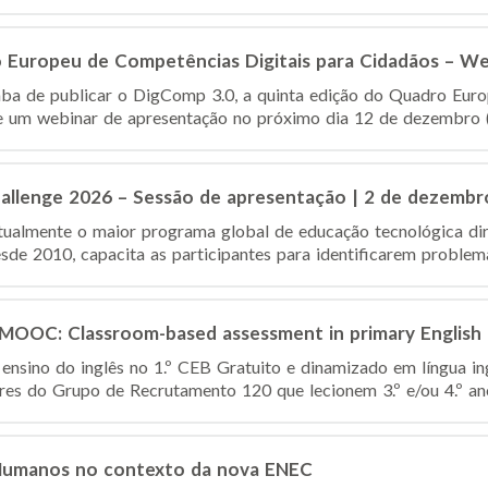
 Europeu de Competências Digitais para Cidadãos – W
ba de publicar o DigComp 3.0, a quinta edição do Quadro Euro
 um webinar de apresentação no próximo dia 12 de dezembro (1
hallenge 2026 – Sessão de apresentação | 2 de dezembr
tualmente o maior programa global de educação tecnológica dir
de 2010, capacita as participantes para identificarem problemas
d MOOC: Classroom-based assessment in primary English
 ensino do inglês no 1.º CEB Gratuito e dinamizado em língua in
res do Grupo de Recrutamento 120 que lecionem 3.º e/ou 4.º ano(
 Humanos no contexto da nova ENEC