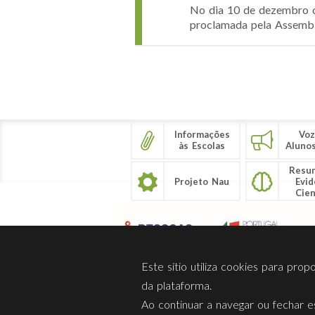
No dia 10 de dezembro ce
proclamada pela Assemblei
Páginas
Informações
Voz
às Escolas
Aluno
Resu
Projeto Nau
Evid
Cien
Este sítio utiliza cookies para pro
da plataforma.
Ao continuar a navegar ou fechar es
Sobre Nós
Privacidade