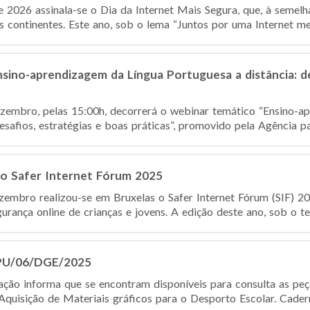
 2026 assinala-se o Dia da Internet Mais Segura, que, à semelh
ontinentes. Este ano, sob o lema “Juntos por uma Internet melho
sino-aprendizagem da Língua Portuguesa a distância: de
zembro, pelas 15:00h, decorrerá o webinar temático “Ensino-a
esafios, estratégias e boas práticas”, promovido pela Agência par
o Safer Internet Fórum 2025
ezembro realizou-se em Bruxelas o Safer Internet Fórum (SIF) 20
urança online de crianças e jovens. A edição deste ano, sob o t
CPU/06/DGE/2025
ção informa que se encontram disponíveis para consulta as pe
uisição de Materiais gráficos para o Desporto Escolar. Cadern