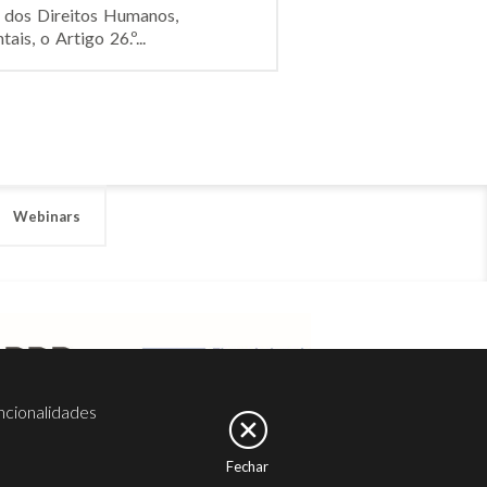
l dos Direitos Humanos,
s, o Artigo 26.º...
Webinars
ncionalidades
Fechar
er
Noesis
Serviços