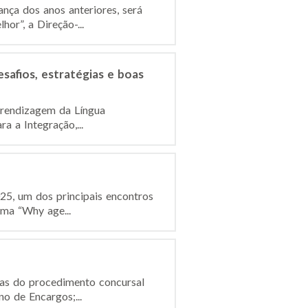
ança dos anos anteriores, será
r”, a Direção-...
safios, estratégias e boas
prendizagem da Língua
a a Integração,...
25, um dos principais encontros
ema “Why age...
ças do procedimento concursal
o de Encargos;...