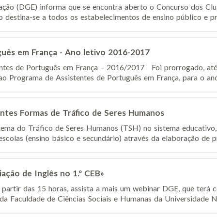
ação (DGE) informa que se encontra aberto o Concurso dos Cl
 destina-se a todos os estabelecimentos de ensino público e pri
guês em França - Ano letivo 2016-2017
entes de Português em França – 2016/2017 Foi prorrogado, até
ao Programa de Assistentes de Português em França, para o ano 
entes Formas de Tráfico de Seres Humanos
 tema do Tráfico de Seres Humanos (TSH) no sistema educativ
escolas (ensino básico e secundário) através da elaboração de pr
ação de Inglês no 1.º CEB»
a partir das 15 horas, assista a mais um webinar DGE, que terá
da Faculdade de Ciências Sociais e Humanas da Universidade No