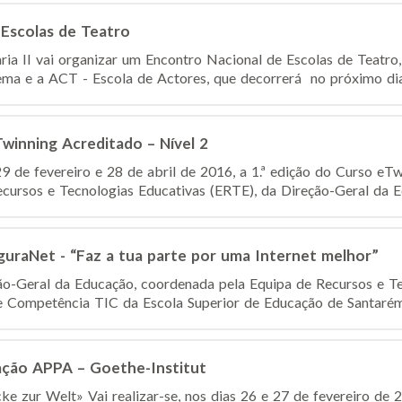
 Escolas de Teatro
ia II vai organizar um Encontro Nacional de Escolas de Teatr
ema e a ACT - Escola de Actores, que decorrerá no próximo dia 
Twinning Acreditado – Nível 2
29 de fevereiro e 28 de abril de 2016, a 1.ª edição do Curso eTw
ecursos e Tecnologias Educativas (ERTE), da Direção-Geral da Ed
uraNet - “Faz a tua parte por uma Internet melhor”
ão-Geral da Educação, coordenada pela Equipa de Recursos e T
 Competência TIC da Escola Superior de Educação de Santarém, 
ação APPA – Goethe-Institut
ke zur Welt» Vai realizar-se, nos dias 26 e 27 de fevereiro de 