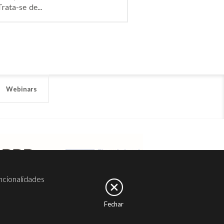
ata-se de...
Webinars
ncionalidades
Fechar
er
Noesis
Serviços