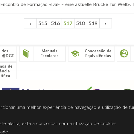
 Encontro de Formação «DaF – eine aktuelle Brücke zur Welt». Tr
‹
515
516
517
518
519
›
 dos
Manuais
Concessão de
s @DGE
Escolares
Equivalências
mos de
ência
tífica
porcionar uma melhor experiência de navegação e utilização de fu
te alerta, está a concordar com a utilização de cookies.
Termos Utilização
Contactos
Ligações
Facebook
Twitt
dade