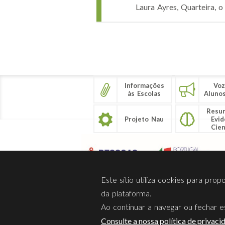
Laura Ayres, Quarteira, o
Páginas
Informações
Voz
às Escolas
Aluno
Resu
Projeto Nau
Evid
Cien
Este sítio utiliza cookies para pro
da plataforma.
Ao continuar a navegar ou fechar es
Sobre Nós
Privacidade
Consulte a nossa política de privaci