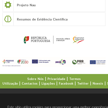
Projeto Nau
Resumos de Evidência Científica
Sobre Nós
Privacidade
Termos
Utilização
Contactos
Ligações
Facebook
Twitter
Noesis
Direção-Geral da Educação (DGE)
Este sítio utiliza cookies para proporcionar uma melhor experiênci