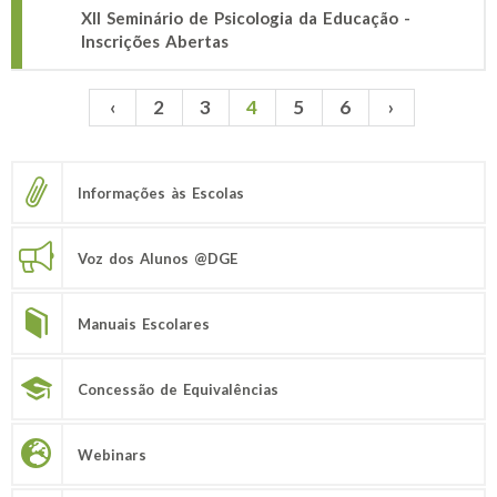
XII Seminário de Psicologia da Educação -
Inscrições Abertas
‹
2
3
4
5
6
›
Páginas
Informações às Escolas
Voz dos Alunos @DGE
Manuais Escolares
Concessão de Equivalências
Webinars