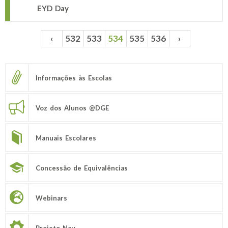
EYD Day
‹
532
533
534
535
536
›
Páginas
Informações às Escolas
Voz dos Alunos @DGE
Manuais Escolares
Concessão de Equivalências
Webinars
Projeto Nau