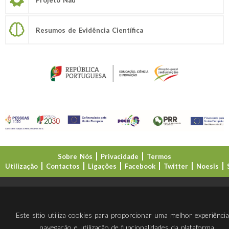
Resumos de Evidência Científica
Sobre Nós
Privacidade
Termos
Utilização
Contactos
Ligações
Facebook
Twitter
Noesis
Direção-Geral da Educação (DGE)
Este sítio utiliza cookies para proporcionar uma melhor experiênci
navegação e utilização de funcionalidades da plataforma.