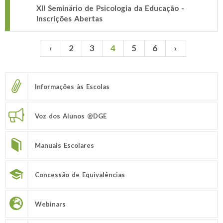
XII Seminário de Psicologia da Educação -
Inscrições Abertas
‹
2
3
4
5
6
›
Páginas
Informações às Escolas
Voz dos Alunos @DGE
Manuais Escolares
Concessão de Equivalências
Webinars