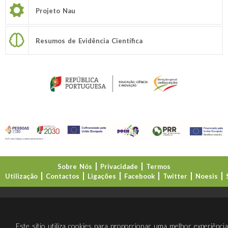
Projeto Nau
Resumos de Evidência Científica
Sobre Nós
Privacidade
Termos
Utilização
Contactos
Ligações
Facebook
Twitter
Noesis
Direção-Geral da Educação (DGE)
Este sítio utiliza cookies para proporcionar uma melhor experiênci