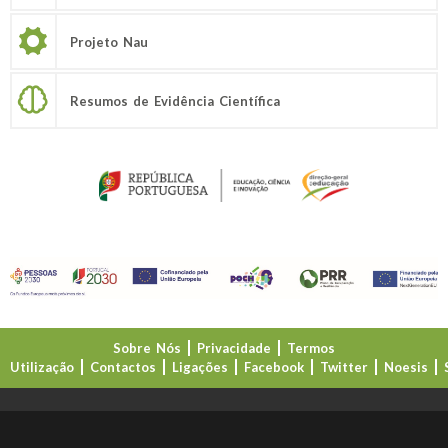
Projeto Nau
Resumos de Evidência Científica
Sobre Nós
Privacidade
Termos
Utilização
Contactos
Ligações
Facebook
Twitter
Noesis
Direção-Geral da Educação (DGE)