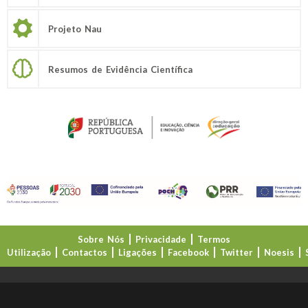
Projeto Nau
Resumos de Evidência Científica
Sobre Nós
Privacidade
Termos
Utilização
Contactos
Ligações
Facebook
Twitter
Noesis
Direção-Geral da Educação (DGE)