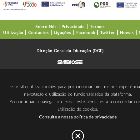
Sobre Nós
Privacidade
Termos
Utilização
Contactos
Ligações
Facebook
Twitter
Noesis
Direção-Geral da Educação (DGE)
Este sítio utiliza cookies para proporcionar uma melhor experiênci
navegação e utilização de funcionalidades da plataforma.
Ao continuar a navegar ou fechar este alerta, está a concordar c
utilização de cookies.
Consulte a nossa política de privacidade