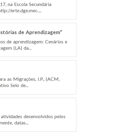
17, na Escola Secundária
tp://erte.dge.mec....
istórias de Aprendizagem”
ios de aprendizagem: Cenários e
agem (LA) da...
ra as Migrações, I.P., (ACM,
ivo Selo de...
 atividades desenvolvidos pelos
ente, datas...