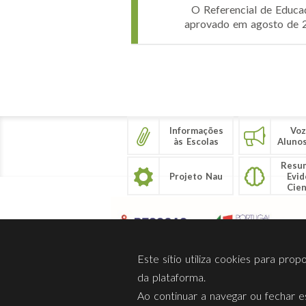
O Referencial de Educaç
aprovado em agosto de 20
Páginas
Informações
Voz
às Escolas
Aluno
Resu
Projeto Nau
Evid
Cien
Este sítio utiliza cookies para pro
da plataforma.
Ao continuar a navegar ou fechar es
Sobre Nós
Privacidade