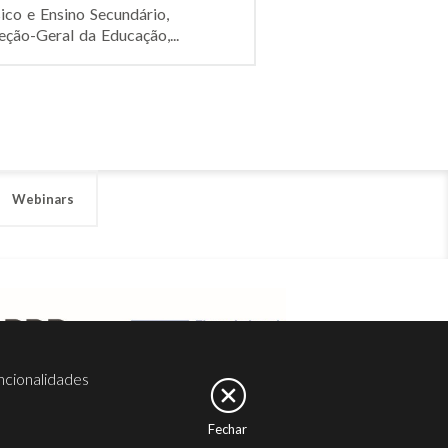
co e Ensino Secundário,
ção-Geral da Educação,...
Webinars
ncionalidades
Fechar
er
Noesis
Serviços