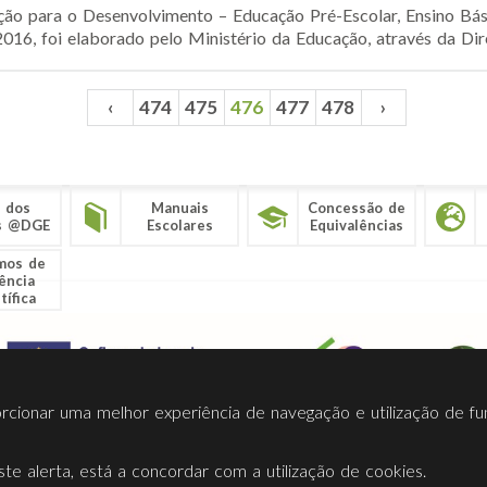
ão para o Desenvolvimento – Educação Pré-Escolar, Ensino Bási
16, foi elaborado pelo Ministério da Educação, através da Dire
‹
474
475
476
477
478
›
 dos
Manuais
Concessão de
s @DGE
Escolares
Equivalências
mos de
ência
tífica
porcionar uma melhor experiência de navegação e utilização de fu
te alerta, está a concordar com a utilização de cookies.
Termos Utilização
Contactos
Ligações
Facebook
Twitt