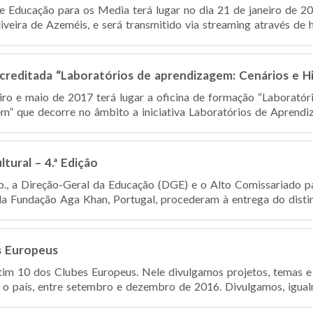
e Educação para os Media terá lugar no dia 21 de janeiro de 20
iveira de Azeméis, e será transmitido via streaming através de ht
creditada “Laboratórios de aprendizagem: Cenários e H
iro e maio de 2017 terá lugar a oficina de formação “Laboratór
m” que decorre no âmbito a iniciativa Laboratórios de Aprendiz
ltural – 4.ª Edição
p., a Direção-Geral da Educação (DGE) e o Alto Comissariado pa
da Fundação Aga Khan, Portugal, procederam à entrega do distint
s Europeus
tim 10 dos Clubes Europeus. Nele divulgamos projetos, temas e
o país, entre setembro e dezembro de 2016. Divulgamos, igualm