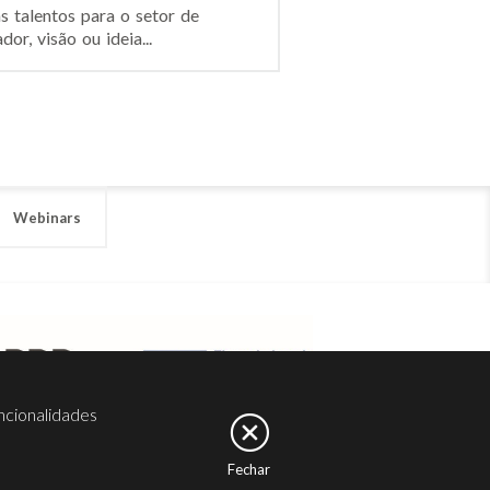
s talentos para o setor de
r, visão ou ideia...
Webinars
ncionalidades
Fechar
er
Noesis
Serviços