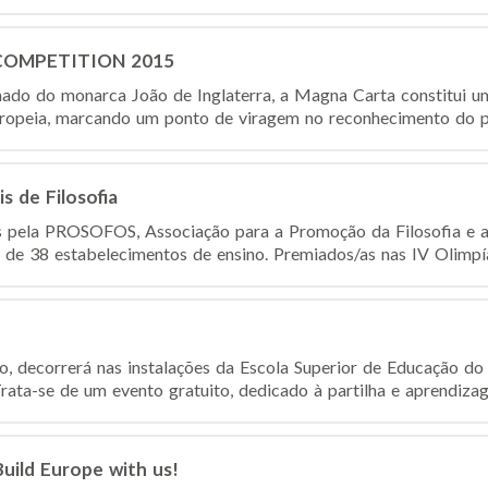
COMPETITION 2015
nado do monarca João de Inglaterra, a Magna Carta constitui 
uropeia, marcando um ponto de viragem no reconhecimento do pri
s de Filosofia
 pela PROSOFOS, Associação para a Promoção da Filosofia e a
s de 38 estabelecimentos de ensino. Premiados/as nas IV Olimpía
, decorrerá nas instalações da Escola Superior de Educação do I
a-se de um evento gratuito, dedicado à partilha e aprendizag
uild Europe with us!