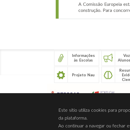
A Comissão Europeia está
construção. Para concorre
Páginas
Informações
Voz
às Escolas
Aluno
Resu
Projeto Nau
Evid
Cien
Este sítio utiliza cookies para pro
da plataforma.
Ao continuar a navegar ou fechar es
Sobre Nós
Privacidade