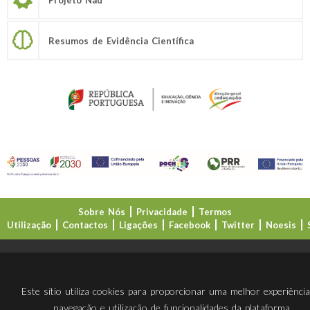
Resumos de Evidência Científica
Sobre Nós
Privacidade
Termos
Utilização
Contactos
Ligações
Facebook
Twitter
Noesis
Direção-Geral da Educação (DGE)
Este sítio utiliza cookies para proporcionar uma melhor experiênci
navegação e utilização de funcionalidades da plataforma.