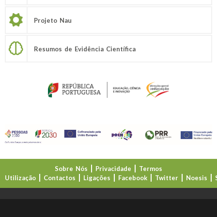
Projeto Nau
Resumos de Evidência Científica
Sobre Nós
Privacidade
Termos
Utilização
Contactos
Ligações
Facebook
Twitter
Noesis
Direção-Geral da Educação (DGE)