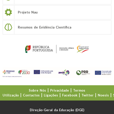
Projeto Nau
Resumos de Evidência Científica
Sobre Nós
Privacidade
Termos
Utilização
Contactos
Ligações
Facebook
Twitter
Noesis
Direção-Geral da Educação (DGE)