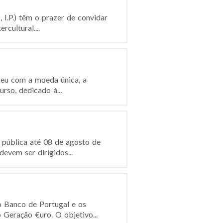
I.P.) têm o prazer de convidar
cultural....
ceu com a moeda única, a
rso, dedicado à...
 pública até 08 de agosto de
evem ser dirigidos...
 Banco de Portugal e os
 Geração €uro. O objetivo...