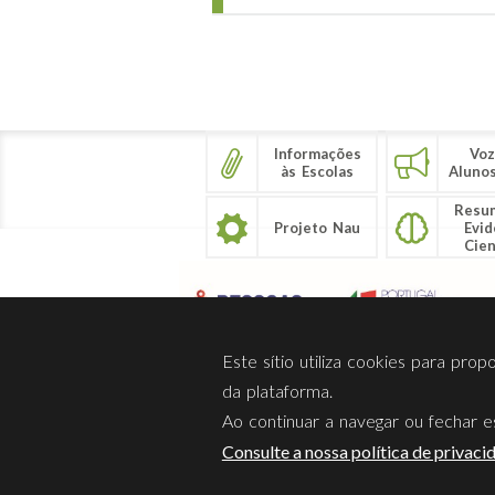
Páginas
Informações
Voz
às Escolas
Aluno
Resu
Projeto Nau
Evid
Cien
Este sítio utiliza cookies para pro
da plataforma.
Ao continuar a navegar ou fechar es
Sobre Nós
Privacidade
Consulte a nossa política de privaci