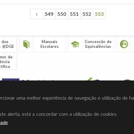
‹
549
550
551
552
553
 dos
Manuais
Concessão de
s @DGE
Escolares
Equivalências
mos de
ência
tífica
porcionar uma melhor experiência de navegação e utilização de fu
te alerta, está a concordar com a utilização de cookies.
Termos Utilização
Contactos
Ligações
Facebook
Twitt
dade
Direção-Geral da Educação (DGE)