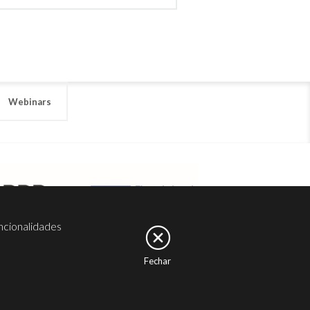
Webinars
ncionalidades
Fechar
er
Noesis
Serviços