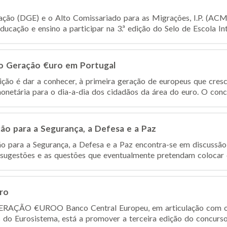
ção (DGE) e o Alto Comissariado para as Migrações, I.P. (ACM, 
ucação e ensino a participar na 3.ª edição do Selo de Escola Inter
so Geração €uro em Portugal
ção é dar a conhecer, à primeira geração de europeus que cres
onetária para o dia-a-dia dos cidadãos da área do euro. O concu
ão para a Segurança, a Defesa e a Paz
o para a Segurança, a Defesa e a Paz encontra-se em discussão
 sugestões e as questões que eventualmente pretendam colocar d
ro
GERAÇÃO €URO​ O Banco Central Europeu, em articulação com o
s do Eurosistema, está a promover a terceira edição do concurso