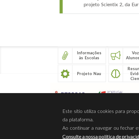
projeto Scientix 2, da Eu
Páginas
Informações
Voz
às Escolas
Aluno
Resu
Projeto Nau
Evid
Cien
Este sítio utiliza cookies para pro
da plataforma.
Ao continuar a navegar ou fechar es
Sobre Nós
Privacidade
Consulte a nossa política de privaci