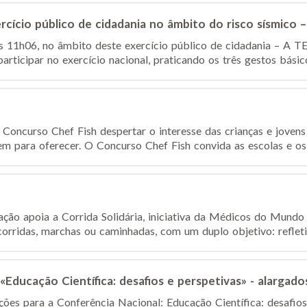
ício público de cidadania no âmbito do risco sísmico –
s 11h06, no âmbito deste exercício público de cidadania – A 
rticipar no exercício nacional, praticando os três gestos básic
oncurso Chef Fish despertar o interesse das crianças e jovens
m para oferecer. O Concurso Chef Fish convida as escolas e os a
ção apoia a Corrida Solidária, iniciativa da Médicos do Mund
orridas, marchas ou caminhadas, com um duplo objetivo: refletir
Educação Científica: desafios e perspetivas» - alargado
ições para a Conferência Nacional: Educação Científica: desafio