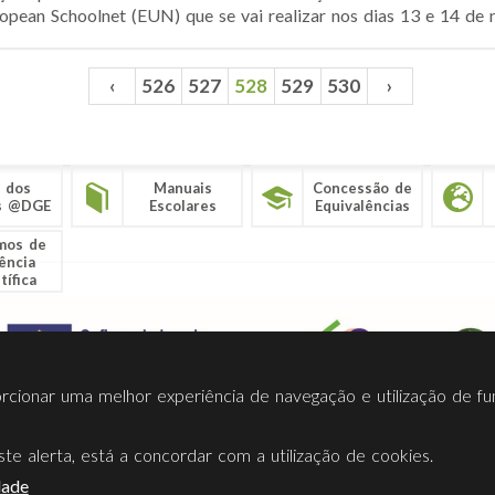
ropean Schoolnet (EUN) que se vai realizar nos dias 13 e 14 de 
‹
526
527
528
529
530
›
 dos
Manuais
Concessão de
s @DGE
Escolares
Equivalências
mos de
ência
tífica
porcionar uma melhor experiência de navegação e utilização de fu
te alerta, está a concordar com a utilização de cookies.
Termos Utilização
Contactos
Ligações
Facebook
Twitt
dade