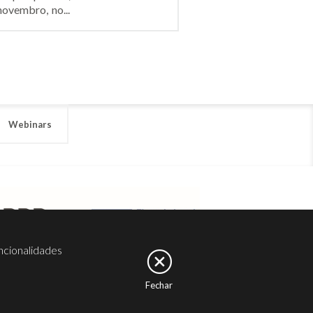
novembro, no...
Webinars
ncionalidades
Fechar
er
Noesis
Serviços