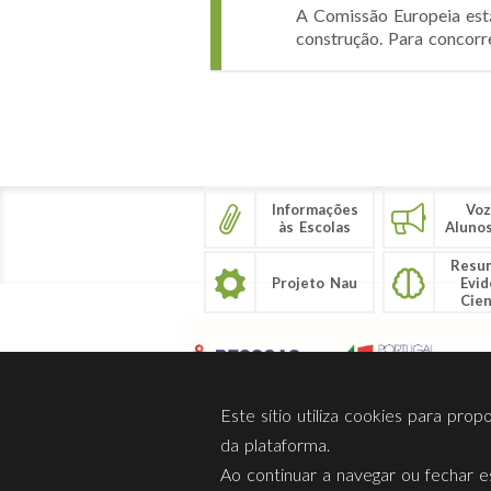
A Comissão Europeia está
construção. Para concorre
Páginas
Informações
Voz
às Escolas
Aluno
Resu
Projeto Nau
Evid
Cien
Este sítio utiliza cookies para pro
da plataforma.
Ao continuar a navegar ou fechar es
Sobre Nós
Privacidade