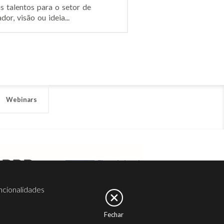
s talentos para o setor de
r, visão ou ideia...
Webinars
ncionalidades
Fechar
er
Noesis
Serviços