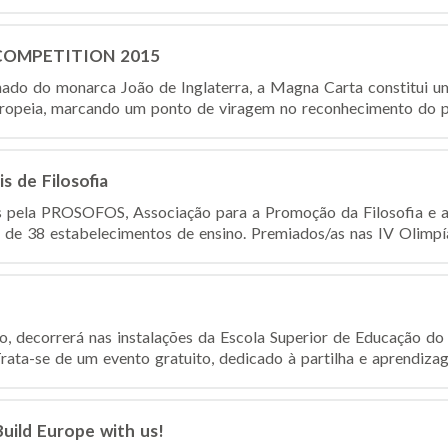
COMPETITION 2015
nado do monarca João de Inglaterra, a Magna Carta constitui 
uropeia, marcando um ponto de viragem no reconhecimento do pri
s de Filosofia
 pela PROSOFOS, Associação para a Promoção da Filosofia e a
s de 38 estabelecimentos de ensino. Premiados/as nas IV Olimpía
, decorrerá nas instalações da Escola Superior de Educação do I
a-se de um evento gratuito, dedicado à partilha e aprendizag
uild Europe with us!