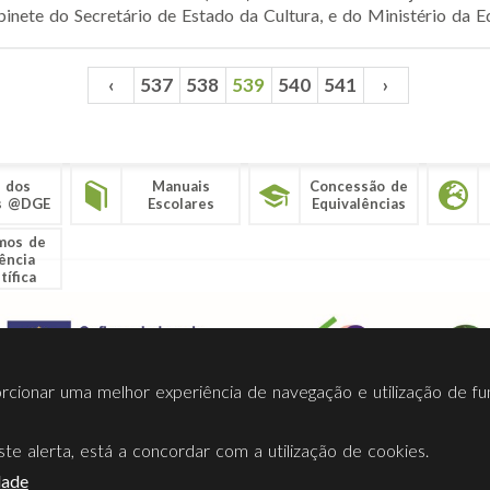
inete do Secretário de Estado da Cultura, e do Ministério da Ed
‹
537
538
539
540
541
›
 dos
Manuais
Concessão de
s @DGE
Escolares
Equivalências
mos de
ência
tífica
porcionar uma melhor experiência de navegação e utilização de fu
te alerta, está a concordar com a utilização de cookies.
Termos Utilização
Contactos
Ligações
Facebook
Twitt
dade