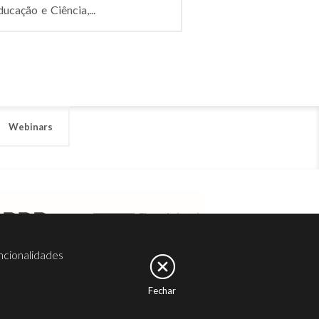
ucação e Ciência,...
Webinars
ncionalidades
Fechar
er
Noesis
Serviços