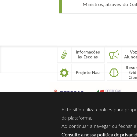
Ministros, através do Gab
Páginas
Informações
Voz
às Escolas
Aluno
Resu
Projeto Nau
Evid
Cien
Este sítio utiliza cookies para pro
da plataforma.
Ao continuar a navegar ou fechar es
Sobre Nós
Privacidade
Consulte a nossa política de privaci