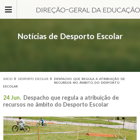
Passar para o conteúdo principal
Notícias de Desporto Escolar
INÍCIO
DESPORTO ESCOLAR
DESPACHO QUE REGULA A ATRIBUIÇÃO DE
Está aqui
RECURSOS NO ÂMBITO DO DESPORTO
ESCOLAR
24 Jun.
Despacho que regula a atribuição de
recursos no âmbito do Desporto Escolar