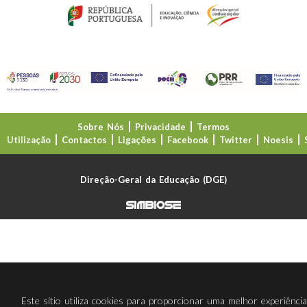
Sobre Nós
Privacidade
Termos
Utilização
Contactos
Ligações
Facebook
Twitter
Noesis
Direção-Geral da Educação (DGE)
Este sítio utiliza cookies para proporcionar uma melhor experiênci