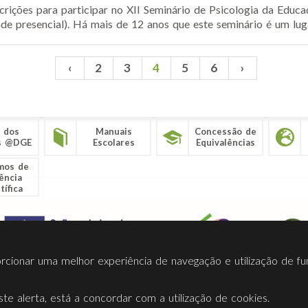
crições para participar no XII Seminário de Psicologia da Ed
e presencial). Há mais de 12 anos que este seminário é um lugar
‹
2
3
4
5
6
›
 dos
Manuais
Concessão de
s @DGE
Escolares
Equivalências
mos de
ência
tífica
porcionar uma melhor experiência de navegação e utilização de fu
te alerta, está a concordar com a utilização de cookies.
Termos Utilização
Contactos
Ligações
Facebook
Twitt