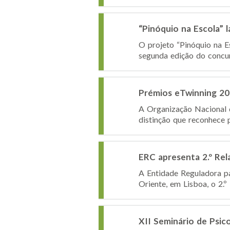
“Pinóquio na Escola” 
O projeto “Pinóquio na E
segunda edição do concurs
Prémios eTwinning 2
A Organização Nacional 
distinção que reconhece p
ERC apresenta 2.º Rel
A Entidade Reguladora pa
Oriente, em Lisboa, o 2.º
XII Seminário de Psic