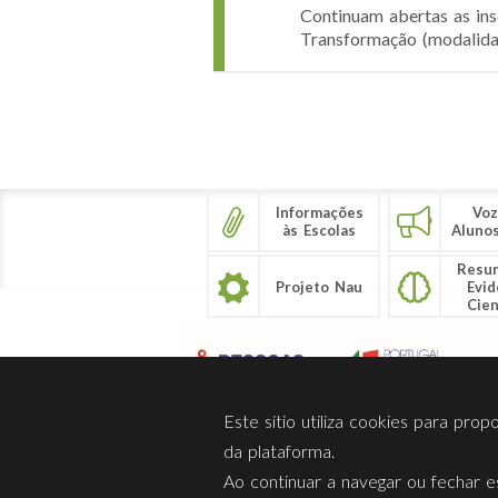
Continuam abertas as ins
Transformação (modalidad
Páginas
Informações
Voz
às Escolas
Aluno
Resu
Projeto Nau
Evid
Cien
Este sítio utiliza cookies para pro
da plataforma.
Ao continuar a navegar ou fechar es
Sobre Nós
Privacidade