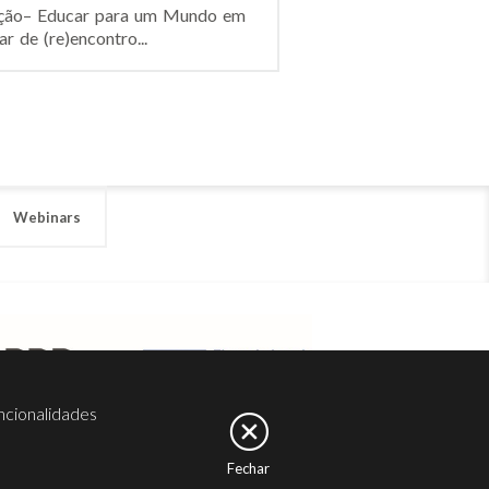
ucação– Educar para um Mundo em
 de (re)encontro...
Webinars
ncionalidades
Fechar
er
Noesis
Serviços