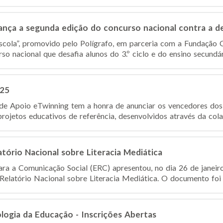
lança a segunda edição do concurso nacional contra a 
scola”, promovido pelo Polígrafo, em parceria com a Fundação C
o nacional que desafia alunos do 3.º ciclo e do ensino secundár
025
de Apoio eTwinning tem a honra de anunciar os vencedores do
rojetos educativos de referência, desenvolvidos através da cola
atório Nacional sobre Literacia Mediática
ra a Comunicação Social (ERC) apresentou, no dia 26 de janei
 Relatório Nacional sobre Literacia Mediática. O documento foi 
ologia da Educação - Inscrições Abertas