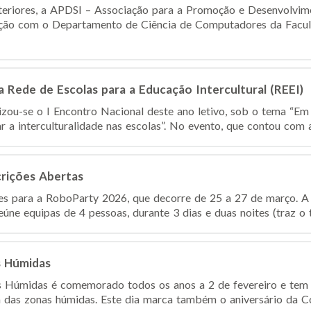
teriores, a APDSI – Associação para a Promoção e Desenvolvim
ção com o Departamento de Ciência de Computadores da Facul
a Rede de Escolas para a Educação Intercultural (REEI)
lizou-se o I Encontro Nacional deste ano letivo, sob o tema “Em
 a interculturalidade nas escolas”. No evento, que contou com 
crições Abertas
ções para a RoboParty 2026, que decorre de 25 a 27 de março.
ne equipas de 4 pessoas, durante 3 dias e duas noites (traz o t
s Húmidas
 Húmidas é comemorado todos os anos a 2 de fevereiro e tem
a das zonas húmidas. Este dia marca também o aniversário da C